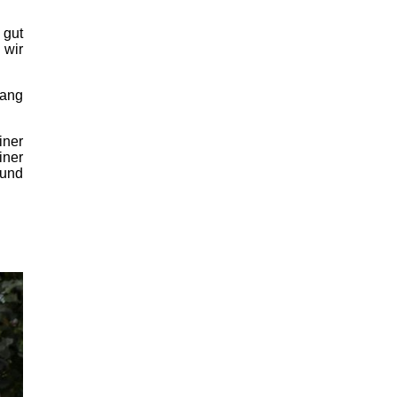
 gut
 wir
gang
iner
iner
 und